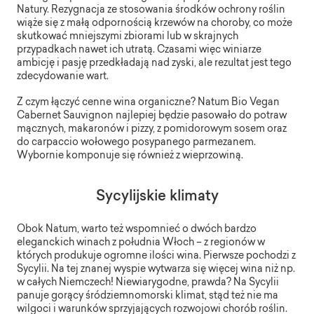
Natury. Rezygnacja ze stosowania środków ochrony roślin
wiąże się z małą odpornością krzewów na choroby, co może
skutkować mniejszymi zbiorami lub w skrajnych
przypadkach nawet ich utratą. Czasami więc winiarze
ambicję i pasję przedkładają nad zyski, ale rezultat jest tego
zdecydowanie wart.
Z czym łączyć cenne wina organiczne? Natum Bio Vegan
Cabernet Sauvignon najlepiej będzie pasowało do potraw
mącznych, makaronów i pizzy, z pomidorowym sosem oraz
do carpaccio wołowego posypanego parmezanem.
Wybornie komponuje się również z wieprzowiną.
Sycylijskie klimaty
Obok Natum, warto też wspomnieć o dwóch bardzo
eleganckich winach z południa Włoch – z regionów w
których produkuje ogromne ilości wina. Pierwsze pochodzi z
Sycylii. Na tej znanej wyspie wytwarza się więcej wina niż np.
w całych Niemczech! Niewiarygodne, prawda? Na Sycylii
panuje gorący śródziemnomorski klimat, stąd też nie ma
wilgoci i warunków sprzyjających rozwojowi chorób roślin.