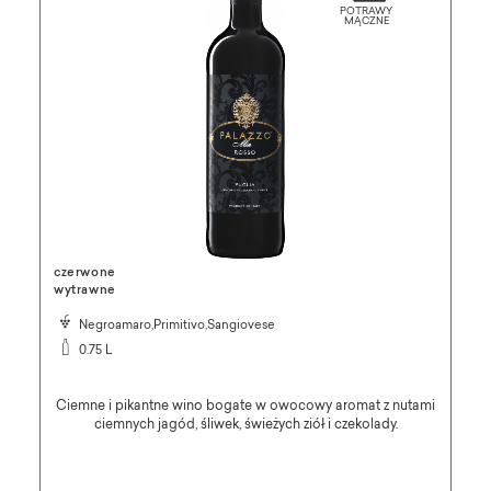
czerwone
wytrawne
Negroamaro,Primitivo,Sangiovese
0.75 L
Ciemne i pikantne wino bogate w owocowy aromat z nutami
ciemnych jagód, śliwek, świeżych ziół i czekolady.