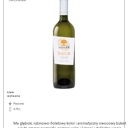
białe
wytrawne
Pecorino
0.75 L
Ma głęboki, rubinowo-fioletowy kolor i aromatyczny owocowy bukiet