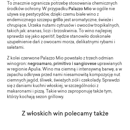
To znacznie ogranicza potrzebę stosowania chemicznych
środków ochrony. W przypadku
Palazzo Mio
w ogóle nie
używa się pestycydów, dzięki czemu białe wino z
endemicznego szczepu
grillo
jest aromatyczne, świeże i
chrupiące. Urzeka nutami cytrusów i owoców tropikalnych,
takich jak: ananas, liczi i brzoskwinia. To wino najlepiej
sprawdzi się jako aperitif, będzie stanowiło doskonałe
uzupełnienie dań z owocami morza, delikatnymi rybami i
sałatami.
Z kolei czerwone Palazzo Mio powstało z trzech odmian
winogron:
negroamaro, primitivo i sangiovese
uprawianych
w regionie Apulia. Wino ma ciemną i intensywną barwę, a w
zapachu odkrywa przed nami niesamowitą kompozycję nut
ciemnych jagód, śliwek, świeżych ziół i czekolady. Sprawdzi
się z daniami kuchni włoskiej, w szczególności z
makaronami i pizzą. Takie wino zaproponuję także tym,
którzy kochają sezon grillowy.
Z włoskich win polecamy także