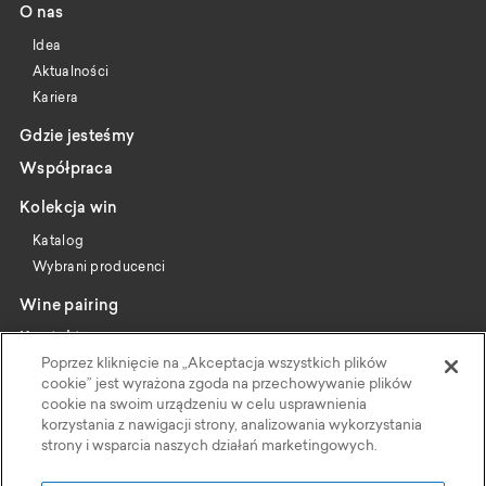
O nas
Idea
Aktualności
Kariera
Gdzie jesteśmy
Współpraca
Kolekcja win
Katalog
Wybrani producenci
Wine pairing
Kontakt
Poprzez kliknięcie na „Akceptacja wszystkich plików
Polityka Prywatności
cookie” jest wyrażona zgoda na przechowywanie plików
cookie na swoim urządzeniu w celu usprawnienia
korzystania z nawigacji strony, analizowania wykorzystania
Faktoria Win
strony i wsparcia naszych działań marketingowych.