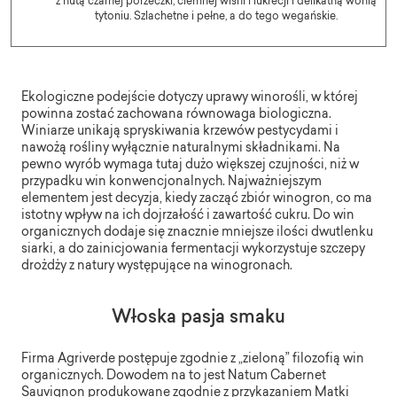
z nutą czarnej porzeczki, ciemnej wiśni i lukrecji i delikatną wonią
tytoniu. Szlachetne i pełne, a do tego wegańskie.
Ekologiczne podejście dotyczy uprawy winorośli, w której
powinna zostać zachowana równowaga biologiczna.
Winiarze unikają spryskiwania krzewów pestycydami i
nawożą rośliny wyłącznie naturalnymi składnikami. Na
pewno wyrób wymaga tutaj dużo większej czujności, niż w
przypadku win konwencjonalnych. Najważniejszym
elementem jest decyzja, kiedy zacząć zbiór winogron, co ma
istotny wpływ na ich dojrzałość i zawartość cukru. Do win
organicznych dodaje się znacznie mniejsze ilości dwutlenku
siarki, a do zainicjowania fermentacji wykorzystuje szczepy
drożdży z natury występujące na winogronach.
Włoska pasja smaku
Firma Agriverde postępuje zgodnie z „zieloną” filozofią win
organicznych. Dowodem na to jest Natum Cabernet
Sauvignon produkowane zgodnie z przykazaniem Matki