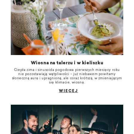
Wiosna na talerzu i w kieliszku
Ciepła zima i sinusoida pogodowa pierwszych miesięcy roku
nie pozostawiają wątpliwości – już niebawem powitamy
słoneczną aurę i upragnioną, ale coraz krótszą, w zmieniającym
się klimacie, wiosnę.
WIĘCEJ