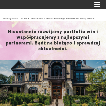
Strona główna
O nas
Aktualności
Ikona światowego winiarstwa w naszej ofercie
Nieustannie rozwijamy portfolio win i
współpracujemy z najlepszymi
partnerami. Bądź na bieżąco i sprawdzaj
aktualności.