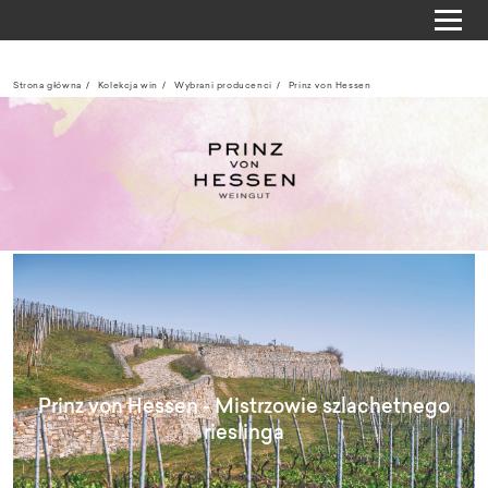
Strona główna
Kolekcja win
Wybrani producenci
Prinz von Hessen
Prinz von Hessen - Mistrzowie szlachetnego
rieslinga