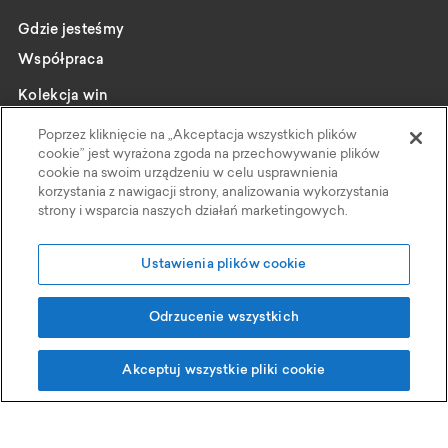
Gdzie jesteśmy
Współpraca
Kolekcja win
Katalog
Poprzez kliknięcie na „Akceptacja wszystkich plików
Wybrani producenci
cookie” jest wyrażona zgoda na przechowywanie plików
cookie na swoim urządzeniu w celu usprawnienia
Wine pairing
korzystania z nawigacji strony, analizowania wykorzystania
strony i wsparcia naszych działań marketingowych.
Kontakt
Polityka Prywatności
Ustawienia plików cookie
Faktoria Win
Odrzucenie wszystkich
Grupa Eurocash
, ul Wiśniowa 11, 62-052 Komorniki
Akceptuj wszystkie pliki cookie
Projekt i realizacja:
© 2026 Wszelkie prawa zastrzeżone przez Faktoria Win à la Carte