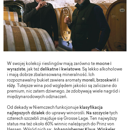
W swojej kolekcji rieslingów mają zarówno te
mocne i
wyraziste
, jak też
delikatne i kwiatowe
. Są lekko alkoholowe
i mają dobrze zbalansowaną mineralność. Ich
rozpoznawalny bukiet zawiera aromaty
moreli, brzoskwiń i
róży
. Tutejsze wina pod względem jakości są zaliczane do
premium, nic zatem dziwnego, że zdobywają wiele nagród i
międzynarodowych odznaczeń.
Od dekady w Niemczech funkcjonuje
klasyfikacja
najlepszych działek
do uprawy winorośli.
Na szczycie
tych
czterech szczebli znajduje się Grosse Lage. Ten najwyższy
status ma też około 60% winnic należących do Prinz von
Hessen. Wśród nich są:
Johannisberger Klaus, Winkeler