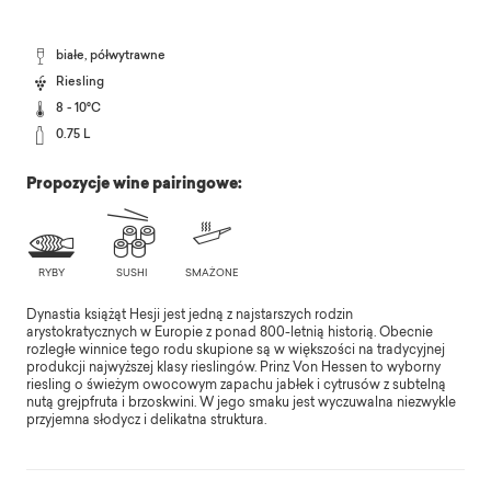
białe, półwytrawne
Riesling
8 - 10°C
0.75 L
Propozycje wine pairingowe:
Dynastia książąt Hesji jest jedną z najstarszych rodzin
arystokratycznych w Europie z ponad 800-letnią historią. Obecnie
rozległe winnice tego rodu skupione są w większości na tradycyjnej
produkcji najwyższej klasy rieslingów. Prinz Von Hessen to wyborny
riesling o świeżym owocowym zapachu jabłek i cytrusów z subtelną
nutą grejpfruta i brzoskwini. W jego smaku jest wyczuwalna niezwykle
przyjemna słodycz i delikatna struktura.