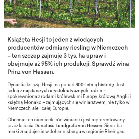
Książęta Hesji to jeden z wiodących
producentów odmiany riesling w Niemczech
– ten szczep zajmuje 3 tys. ha upraw i
obejmuje aż 95% ich produkcji. Sprawdź wina
Prinz von Hessen.
Dynastia książąt Hesji ma ponad
800-letnią historię
. Jest
jedną z
najstarszych arystokratycznych rodzin
–
spokrewnioną z rodami królewskimi Europy, królową Anglii i
księżną Monako – zajmujących się winiarstwem, nie tylko w
Niemczech, ale i całej Europie.
Obecnie ten niemiecki ród winiarski jest reprezentowany
przez księcia
Donatusa Landgrafa von Hessen
. Siedziba
marki znajduje się w Johannisbergu w regionie Rheingau.