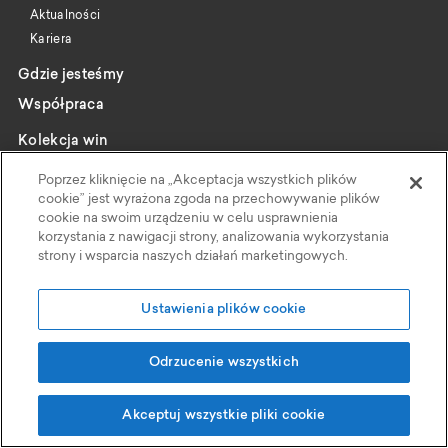
Aktualności
Kariera
Gdzie jesteśmy
Współpraca
Kolekcja win
Katalog
Poprzez kliknięcie na „Akceptacja wszystkich plików
Wybrani producenci
cookie” jest wyrażona zgoda na przechowywanie plików
cookie na swoim urządzeniu w celu usprawnienia
Wine pairing
korzystania z nawigacji strony, analizowania wykorzystania
strony i wsparcia naszych działań marketingowych.
Kontakt
Polityka Prywatności
Ustawienia plików cookie
Faktoria Win
Odrzucenie wszystkich
Grupa Eurocash
, ul Wiśniowa 11, 62-052 Komorniki
Akceptuj wszystkie pliki cookie
Projekt i realizacja: