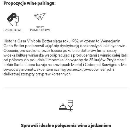
Propozycje wine pairingu:
Historia Casa Vinicola Botter sięga roku 1982, w którym to Wenecjanin
Carlo Botter postanowił zająć się dystrybucją doskonałych lokalnych win .
Obecnie, prowadzona przez trzecie pokolenie Botterów firma, szerzy
włoską kulturę winiarską współpracując z producentami z winnic całej Italii,
od północy, do południa i importuje ich wyroby do 35 krajów. Przyjemne i
lekkie Santa Libera bazuje na szczepach Merlot i Cabernet Sauvignon. Ma
owocowy aromat z akcentem czarnej porzeczki, owoców leśnych i
delikatnej szczypty przypraw korzennych.
Sprawdź idealne połączenia wina z jedzeniem