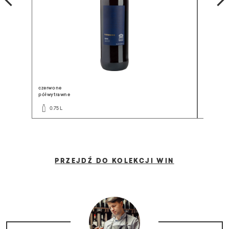
czerwone
białe
półwytrawne
półsłodki
0.75 L
0.75 L
PRZEJDŹ DO KOLEKCJI WIN