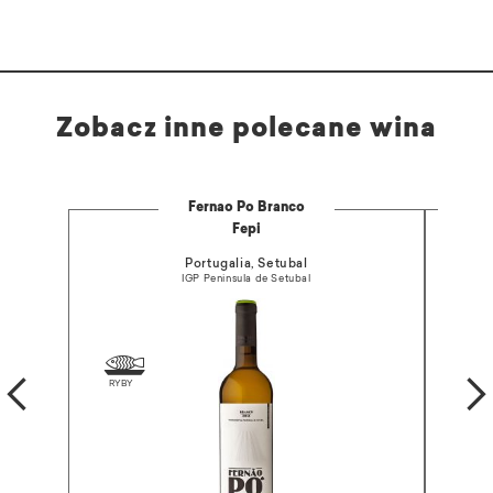
Zobacz inne polecane wina
Fernao Po Branco
R
Fepi
Portugalia, Setubal
IGP Peninsula de Setubal