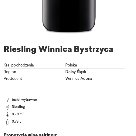
Riesling Winnica Bystrzyca
Kraj pochodzenia
Polska
Region
Dolny Śląsk
Producent
Winnica Adoria
białe, wytrawne
Riesling
8 - 10°C
0.75 L
Propozycje wine pairingu: