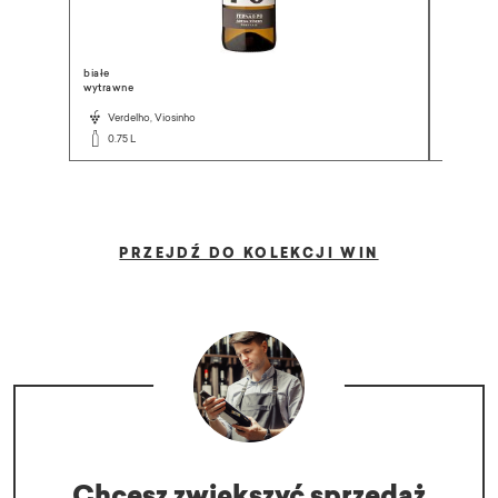
białe
białe
wytrawne
wytrawne
Verdelho, Viosinho
Riesli
0.75 L
0.75 L
PRZEJDŹ DO KOLEKCJI WIN
Chcesz zwiększyć sprzedaż