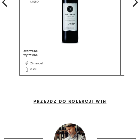
czerwone
czerwone
wytrawne
wytrawne
Zinfandel
Monte
0.75 L
0.75 L
PRZEJDŹ DO KOLEKCJI WIN