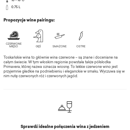
16 - 18°C
0.75 L
Propozycje wine pairingu:
Toskańskie wina to głównie wina czerwone – są znane i doceniane na
całym świecie. W tym włoskim regionie powstała także półsłodka
Primavera, której nazwa oznacza wiosnę. To lekkie czerwone wino jest
przyjemnie gładkie na podniebieniu i eleganckie w smaku. Wyczuwa się w
nim nutę czerwonych róż i czerwonych jagód.
Sprawdź idealne połączenia wina z jedzeniem