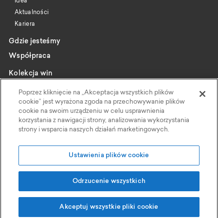
Idea
Aktualności
Kariera
Gdzie jesteśmy
Współpraca
Kolekcja win
Katalog
Poprzez kliknięcie na „Akceptacja wszystkich plików
Wybrani producenci
cookie” jest wyrażona zgoda na przechowywanie plików
cookie na swoim urządzeniu w celu usprawnienia
Wine pairing
korzystania z nawigacji strony, analizowania wykorzystania
strony i wsparcia naszych działań marketingowych.
Kontakt
Polityka Prywatności
Ustawienia plików cookie
Faktoria Win
Odrzucenie wszystkich
Grupa Eurocash
, ul Wiśniowa 11, 62-052 Komorniki
Akceptuj wszystkie pliki cookie
Projekt i realizacja: