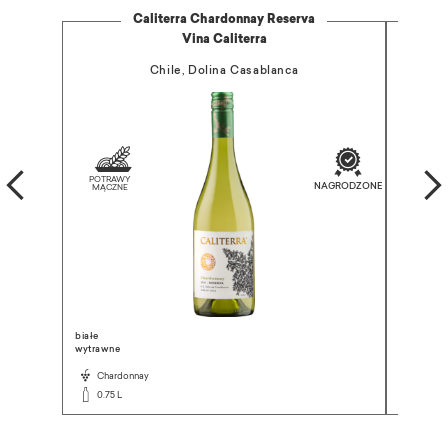
Caliterra Chardonnay Reserva
Vina Caliterra
Chile, Dolina Casablanca
białe
czerwone
wytrawne
wytrawne
Chardonnay
Pinot 
0.75 L
0.75 L