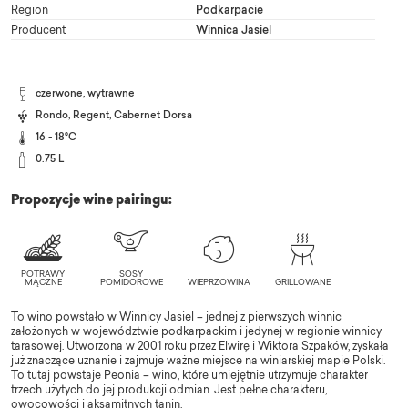
Region
Podkarpacie
Producent
Winnica Jasiel
czerwone, wytrawne
Rondo
,
Regent
,
Cabernet Dorsa
16 - 18°C
0.75 L
Propozycje wine pairingu:
To wino powstało w Winnicy Jasiel – jednej z pierwszych winnic
założonych w województwie podkarpackim i jedynej w regionie winnicy
tarasowej. Utworzona w 2001 roku przez Elwirę i Wiktora Szpaków, zyskała
już znaczące uznanie i zajmuje ważne miejsce na winiarskiej mapie Polski.
To tutaj powstaje Peonia – wino, które umiejętnie utrzymuje charakter
trzech użytych do jej produkcji odmian. Jest pełne charakteru,
owocowości i aksamitnych tanin.