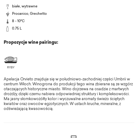
białe, wytrawne
Procanico
,
Grechetto
8 - 10°C
0.75 L
Propozycje wine pairingu:
Apelacja Orvieto znajduje się w południowo-zachodniej części Umbrii w
centrum Włoch. Winogrona do produkcji tego wina zbierane są ze wzgórz
otaczających historyczne miasto. Wino dojrzewa na osadzie z martwych
drożdży, dzięki czemu nabiera odpowiedniej struktury i kompleksowości.
Ma jasny słomkowożółty kolor i wyczuwalne aromaty świeżo ściętych
kwiatów oraz owoców egzotycznych. W ustach kruche, mineralne, z
odświeżającą kwasowością.