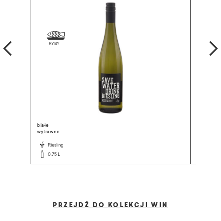
białe
białe
wytrawne
wytrawne
Riesling
Chard
0.75 L
0.75 L
PRZEJDŹ DO KOLEKCJI WIN