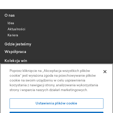
O nas
Idea
Aktualności
Kariera
Gdzie jesteśmy
Współpraca
Kolekcja win
Katalog
Poprzez kliknięcie na „Akceptacja wszystkich plików
Wybrani producenci
cookie” jest wyrażona zgoda na przechowywanie plików
cookie na swoim urządzeniu w celu usprawnienia
Wine pairing
korzystania z nawigacji strony, analizowania wykorzystania
strony i wsparcia naszych działań marketingowych.
Kontakt
Polityka Prywatności
Ustawienia plików cookie