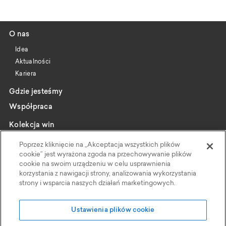
O nas
Idea
Aktualności
Kariera
Gdzie jesteśmy
Współpraca
Kolekcja win
Katalog
Poprzez kliknięcie na „Akceptacja wszystkich plików
Wybrani producenci
cookie” jest wyrażona zgoda na przechowywanie plików
cookie na swoim urządzeniu w celu usprawnienia
Wine pairing
korzystania z nawigacji strony, analizowania wykorzystania
strony i wsparcia naszych działań marketingowych.
Kontakt
Polityka Prywatności
Ustawienia plików cookie