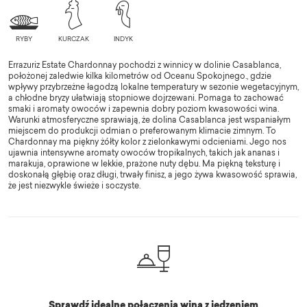
Errazuriz Estate Chardonnay pochodzi z winnicy w dolinie Casablanca,
położonej zaledwie kilka kilometrów od Oceanu Spokojnego., gdzie
wpływy przybrzeżne łagodzą lokalne temperatury w sezonie wegetacyjnym,
a chłodne bryzy ułatwiają stopniowe dojrzewani. Pomaga to zachować
smaki i aromaty owoców i zapewnia dobry poziom kwasowości wina.
Warunki atmosferyczne sprawiają, że dolina Casablanca jest wspaniałym
miejscem do produkcji odmian o preferowanym klimacie zimnym. To
Chardonnay ma piękny żółty kolor z zielonkawymi odcieniami. Jego nos
ujawnia intensywne aromaty owoców tropikalnych, takich jak ananas i
marakuja, oprawione w lekkie, prażone nuty dębu. Ma piękną teksturę i
doskonałą głębię oraz długi, trwały finisz, a jego żywa kwasowość sprawia,
że jest niezwykle świeże i soczyste.
Sprawdź idealne połączenia wina z jedzeniem