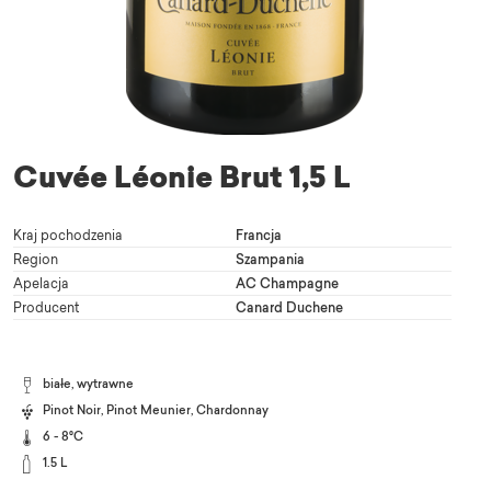
Cuvée Léonie Brut 1,5 L
Kraj pochodzenia
Francja
Region
Szampania
Apelacja
AC Champagne
Producent
Canard Duchene
białe, wytrawne
Pinot Noir
,
Pinot Meunier
,
Chardonnay
6 - 8°C
1.5 L