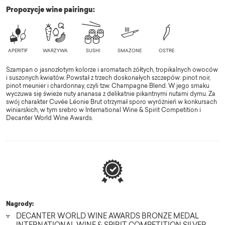
Propozycje wine pairingu:
Szampan o jasnozłotym kolorze i aromatach żółtych, tropikalnych owoców
i suszonych kwiatów. Powstał z trzech doskonałych szczepów: pinot noir,
pinot meunier i chardonnay, czyli tzw. Champagne Blend. W jego smaku
wyczuwa się świeże nuty ananasa z delikatnie pikantnymi nutami dymu. Za
swój charakter Cuvée Léonie Brut otrzymał sporo wyróżnień w konkursach
winiarskich, w tym srebro w International Wine & Spirit Competition i
Decanter World Wine Awards.
Nagrody:
DECANTER WORLD WINE AWARDS BRONZE MEDAL