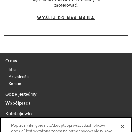
się z nami i sprawdź, co możemy Ci
zaoferować.
WYŚLIJ DO NAS MAILA
O nas
Idea
Aktualności
Kariera
Gdzie jesteśmy
Współpraca
Kolekcja win
Katalog
Poprzez kliknięcie na „Akceptacja wszystkich plików
Wybrani producenci
cookie” jest wyrażona zgoda na przechowywanie plików