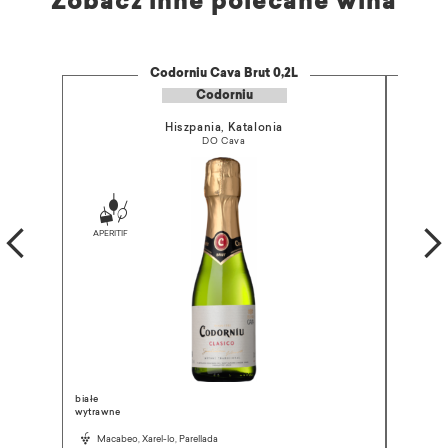
Zobacz inne polecane wina
Codorniu Cava Brut 0,2L
Codorniu
Hiszpania, Katalonia
DO Cava
białe
białe
półwytra
wytrawne
Pinot 
Macabeo, Xarel-lo, Parellada