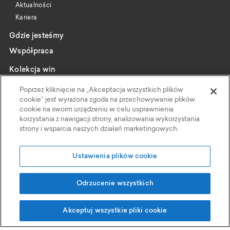
Aktualności
Kariera
Gdzie jesteśmy
Współpraca
Kolekcja win
Katalog
Poprzez kliknięcie na „Akceptacja wszystkich plików
Wybrani producenci
cookie” jest wyrażona zgoda na przechowywanie plików
cookie na swoim urządzeniu w celu usprawnienia
Wine pairing
korzystania z nawigacji strony, analizowania wykorzystania
strony i wsparcia naszych działań marketingowych.
Kontakt
Polityka Prywatności
Ustawienia plików cookie
Faktoria Win
Odrzucenie wszystkich
Grupa Eurocash
, ul Wiśniowa 11, 62-052 Komorniki
Akceptuj wszystkie pliki cookie
Projekt i realizacja:
© 2026 Wszelkie prawa zastrzeżone przez Faktoria Win à la Carte