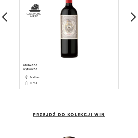
czerwone
czerwone
wytrawne
wytrawne
Malbec
Shiraz
0.75 L
0.75 L
PRZEJDŹ DO KOLEKCJI WIN