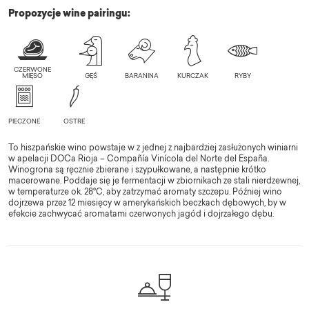
Propozycje wine pairingu:
To hiszpańskie wino powstaje w z jednej z najbardziej zasłużonych winiarni
w apelacji DOCa Rioja – Compañía Vinícola del Norte del España.
Winogrona są ręcznie zbierane i szypułkowane, a następnie krótko
macerowane. Poddaje się je fermentacji w zbiornikach ze stali nierdzewnej,
w temperaturze ok. 28°C, aby zatrzymać aromaty szczepu. Później wino
dojrzewa przez 12 miesięcy w amerykańskich beczkach dębowych, by w
efekcie zachwycać aromatami czerwonych jagód i dojrzałego dębu.