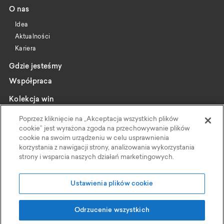
O nas
Idea
Aktualności
Kariera
Gdzie jesteśmy
Współpraca
Kolekcja win
Katalog
Poprzez kliknięcie na „Akceptacja wszystkich plików
Wybrani producenci
cookie” jest wyrażona zgoda na przechowywanie plików
cookie na swoim urządzeniu w celu usprawnienia
Wine pairing
korzystania z nawigacji strony, analizowania wykorzystania
strony i wsparcia naszych działań marketingowych.
Kontakt
Polityka Prywatności
Ustawienia plików cookie
Faktoria Win
Odrzucenie wszystkich