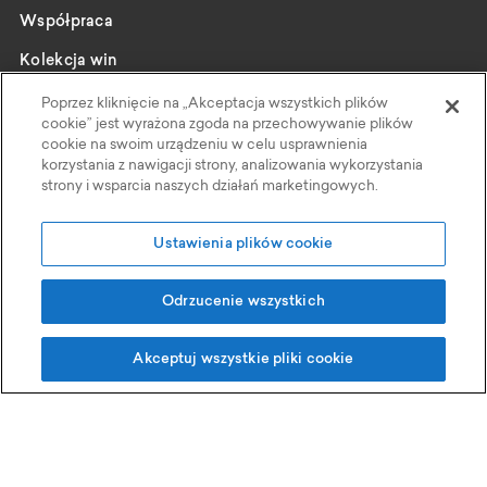
Współpraca
Kolekcja win
Katalog
Poprzez kliknięcie na „Akceptacja wszystkich plików
Wybrani producenci
cookie” jest wyrażona zgoda na przechowywanie plików
cookie na swoim urządzeniu w celu usprawnienia
Wine pairing
korzystania z nawigacji strony, analizowania wykorzystania
strony i wsparcia naszych działań marketingowych.
Kontakt
Polityka Prywatności
Ustawienia plików cookie
Faktoria Win
Odrzucenie wszystkich
Grupa Eurocash
, ul Wiśniowa 11, 62-052 Komorniki
Akceptuj wszystkie pliki cookie
Projekt i realizacja:
© 2026 Wszelkie prawa zastrzeżone przez Faktoria Win à la Carte