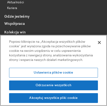
Aktualności
Kariera
Gdzie jesteśmy
Współpraca
Kolekcja win
Katalog
Poprzez kliknięcie na „Akceptacja wszystkich plików
Wybrani producenci
cookie” jest wyrażona zgoda na przechowywanie plików
cookie na swoim urządzeniu w celu usprawnienia
Wine pairing
korzystania z nawigacji strony, analizowania wykorzystania
strony i wsparcia naszych działań marketingowych.
Kontakt
Polityka Prywatności
Ustawienia plików cookie
Faktoria Win
Odrzucenie wszystkich
Grupa Eurocash
, ul Wiśniowa 11, 62-052 Komorniki
Akceptuj wszystkie pliki cookie
Projekt i realizacja:
© 2026 Wszelkie prawa zastrzeżone przez Faktoria Win à la Carte