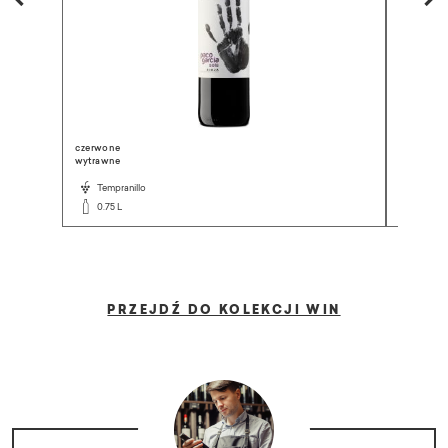
czerwone
białe
wytrawne
wytrawne
Tempranillo
Corte
0.75 L
0.75 L
PRZEJDŹ DO KOLEKCJI WIN