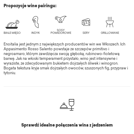
Propozycje wine pairingu:
Enoitalia jest jednym z największych producentów win we Włoszech. Ich
Appasimento Rosso Salento powstaje ze szczepów primitivo i
negroamaro, którym zawdzięcza swoją głęboką, rubinowo-fioletową
barwę. Jak na włoski temperament przystało, wino jest intensywne i
wyraziste, ze zdecydowanym bukietem dojrzałych śliwek i winogron.
Bogata tekstura kryje smak dojrzałych owoców, szuszonych fig, przypraw i
tytoniu.
Sprawdź idealne połączenia wina z jedzeniem