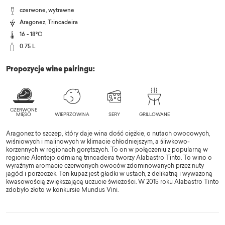
czerwone, wytrawne
Aragonez
,
Trincadeira
16 - 18°C
0.75 L
Propozycje wine pairingu:
Aragonez to szczep, który daje wina dość ciężkie, o nutach owocowych,
wiśniowych i malinowych w klimacie chłodniejszym, a śliwkowo-
korzennych w regionach gorętszych. To on w połączeniu z popularną w
regionie Alentejo odmianą trincadeira tworzy Alabastro Tinto. To wino o
wyraźnym aromacie czerwonych owoców zdominowanych przez nuty
jagód i porzeczek. Ten kupaż jest gładki w ustach, z delikatną i wyważoną
kwasowością zwiększającą uczucie świeżości. W 2015 roku Alabastro Tinto
zdobyło złoto w konkursie Mundus Vini.