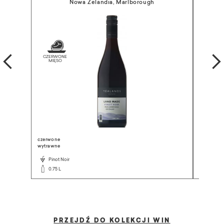
Nowa Zelandia, Marlborough
czerwone
czerwone
wytrawne
wytrawne
Pinot Noir
Primit
0.75 L
0.75 L
PRZEJDŹ DO KOLEKCJI WIN