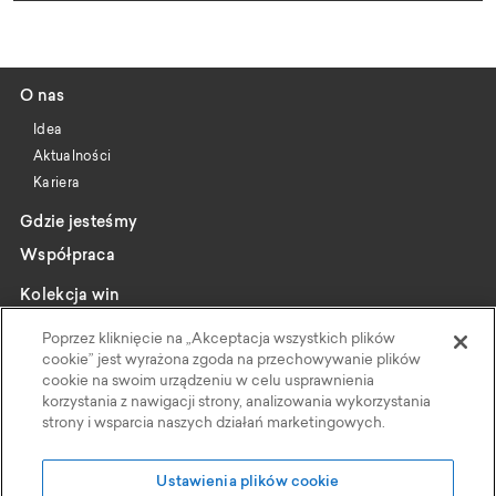
O nas
Idea
Aktualności
Kariera
Gdzie jesteśmy
Współpraca
Kolekcja win
Katalog
Poprzez kliknięcie na „Akceptacja wszystkich plików
Wybrani producenci
cookie” jest wyrażona zgoda na przechowywanie plików
cookie na swoim urządzeniu w celu usprawnienia
Wine pairing
korzystania z nawigacji strony, analizowania wykorzystania
strony i wsparcia naszych działań marketingowych.
Kontakt
Polityka Prywatności
Ustawienia plików cookie